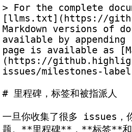
> For the complete docu
[llms.txt](https://gith
Markdown versions of do
available by appending 
page is available as [M
(https://github.highlig
issues/milestones-label
# 里程碑，标签和被指派人

一旦你收集了很多 issues
题。**里程碑**，**标签**